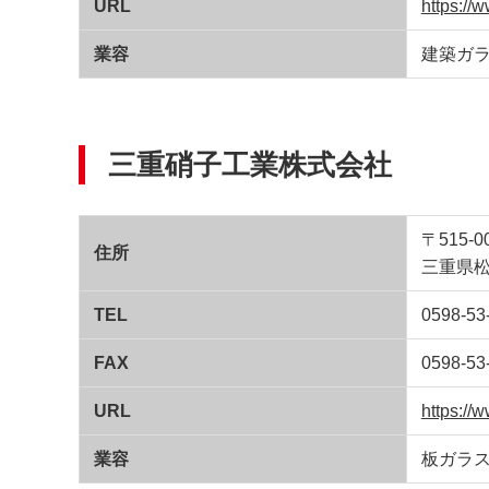
URL
https://
業容
建築ガ
三重硝子工業株式会社
〒515-0
住所
三重県松
TEL
0598-53
FAX
0598-53
URL
https://
業容
板ガラ