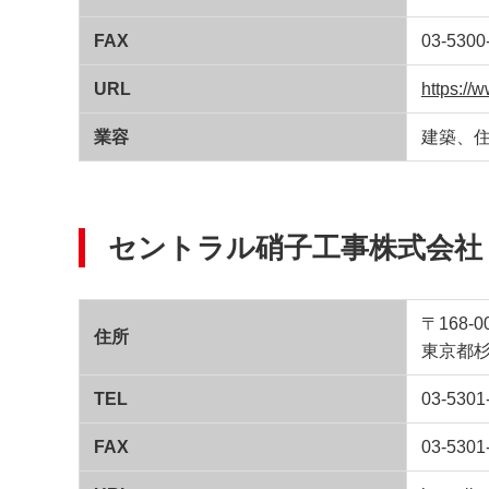
FAX
03-5300
URL
https://
業容
建築、
セントラル硝子工事株式会社
〒168-0
住所
東京都杉
TEL
03-5301
FAX
03-5301