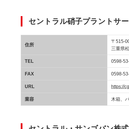
セントラル硝子プラントサー
〒515-0
住所
三重県松
TEL
0598-53
FAX
0598-53
URL
https://c
業容
木箱、
セントラル・サンゴバン株式