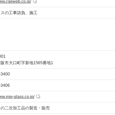
www.cgeweb.co.jp/
ラスの工事請負、施工
001
阪市大口町字新地1565番地1
-3400
-3406
www.mie-glass.co.jp/
スの二次加工品の製造・販売